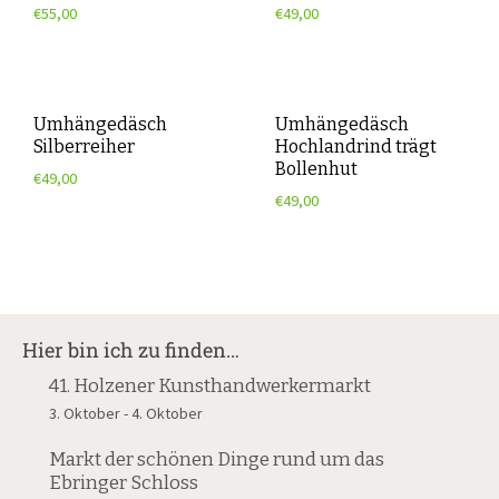
€
55,00
€
49,00
Umhängedäsch
Umhängedäsch
Silberreiher
Hochlandrind trägt
Bollenhut
€
49,00
€
49,00
Hier bin ich zu finden…
41. Holzener Kunsthandwerkermarkt
3. Oktober
-
4. Oktober
Markt der schönen Dinge rund um das
Ebringer Schloss