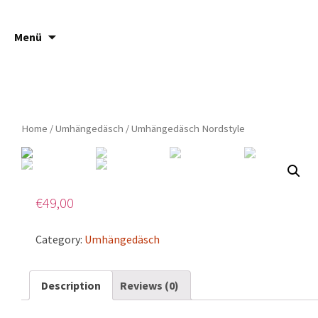
Springe
Suche
Häsch ä Däsch
Menü
zum
nach:
Inhalt
Home
/
Umhängedäsch
/ Umhängedäsch Nordstyle
€
49,00
Category:
Umhängedäsch
Description
Reviews (0)