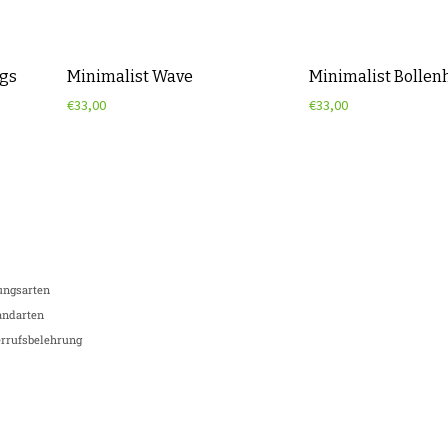
ngs
Minimalist Wave
Minimalist Bollen
€
33,00
€
33,00
ungsarten
andarten
rrufsbelehrung