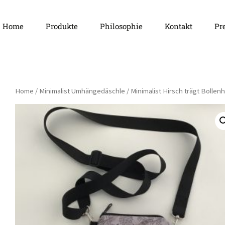
Springe
Home
Produkte
Philosophie
Kontakt
Pr
zum
Inhalt
Häsch ä D
Home
/
Minimalist Umhängedäschle
/ Minimalist Hirsch trägt Bollenh