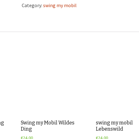
Category:
swing my mobil
ag
Swing my Mobil Wildes
swing my mobil
Ding
Lebenswild
€
24,00
€
24,00