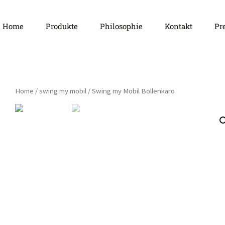
Springe
Home
Produkte
Philosophie
Kontakt
Pr
zum
Inhalt
Häsch ä D
Home
/
swing my mobil
/ Swing my Mobil Bollenkaro