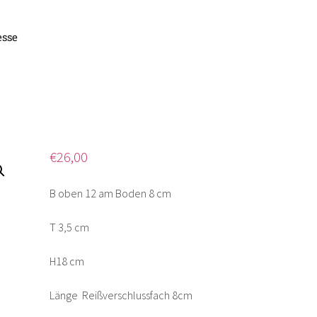
esse
äsch
€
26,00
B oben 12 am Boden 8 cm
T 3,5 cm
H18 cm
Länge Reißverschlussfach 8cm