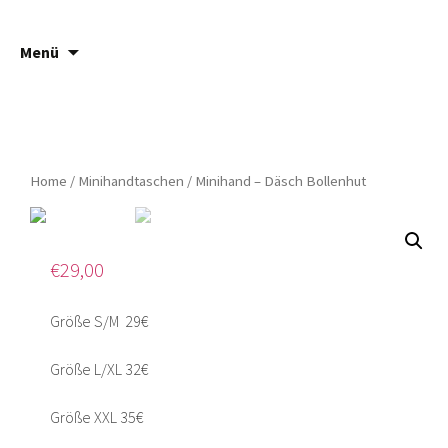
Springe
Suche
Häsch ä Däsch
Menü
zum
nach:
Inhalt
Home
/
Minihandtaschen
/ Minihand – Däsch Bollenhut
€
29,00
Größe S/M 29€
Größe L/XL 32€
Größe XXL 35€