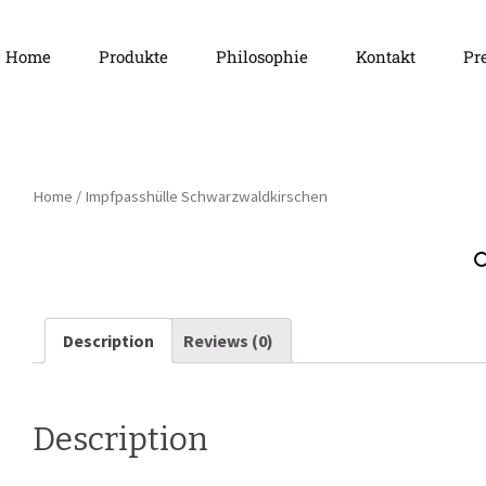
Springe
Home
Produkte
Philosophie
Kontakt
Pr
zum
Inhalt
Häsch ä D
Home
/ Impfpasshülle Schwarzwaldkirschen
Description
Reviews (0)
Description