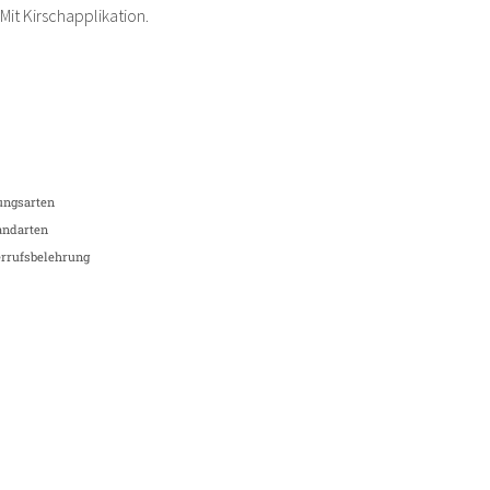
it Kirschapplikation.
ungsarten
andarten
rrufsbelehrung