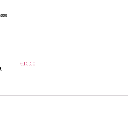
esse
äsch
€
10,00