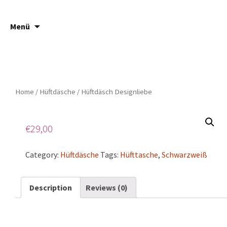
Springe
Suche
Häsch ä Däsch
Menü
zum
nach:
Inhalt
Home
/
Hüftdäsche
/ Hüftdäsch Designliebe
€
29,00
Category:
Hüftdäsche
Tags:
Hüfttasche
,
Schwarzweiß
Description
Reviews (0)