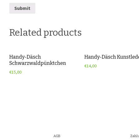
Related products
Handy-Däsch
Handy-Däsch Kunstled
Schwarzwaldpünktchen
€
14,00
€
15,00
AGB
Zahl