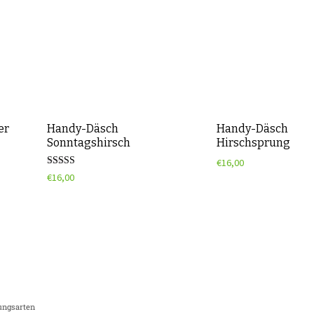
er
Handy-Däsch
Handy-Däsch
Sonntagshirsch
Hirschsprung
€
16,00
Rated
€
16,00
5.00
out of 5
ungsarten