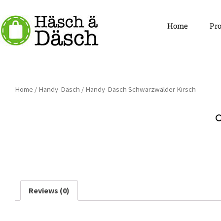
Springe
Home
Pr
zum
Inhalt
Häsch ä D
Home
/
Handy-Däsch
/ Handy-Däsch Schwarzwälder Kirsch
Reviews (0)