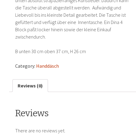
unten absolut strapazierfähiges Kunstleder. Dadurch kann
die Tasche überall abgestellt werden. Aufwändig und
Liebevoll bis ins kleinste Detail gearbeitet. Die Tasche ist
gefüttert und verfügt über eine Innentasche. Ein Dina 4
Block paßt locker hinein sowie der kleine Einkauf
zwischendurch.
B unten 30 cm oben 37 cm, H 26 cm
Category:
Handdäsch
Reviews (0)
Reviews
There are no reviews yet.