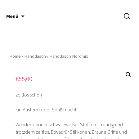
Springe
Suche
Häsch ä Däsch
Menü
zum
nach:
Inhalt
Home
/
Handdäsch
/ Handdäsch Nordmix
€
55,00
zeitlos schön
Ein Mustermix der Spaß macht
Wunderschöner schwarzweißer Stoffmix. Trendig und
trotzdem zeitlos. Etwas für Stilikonen. Braune Griffe und