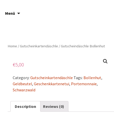
Springe
Suche
Häsch ä Däsch
Menü
zum
nach:
Inhalt
Home
/
Gutscheinkartendäschle
/ Gutscheindäschle Bollenhut
€
5,00
Category:
Gutscheinkartendäschle
Tags:
Bollenhut
,
Geldbeutel
,
Geschenkkartenetui
,
Portemonnaie
,
Schwarzwald
Description
Reviews (0)