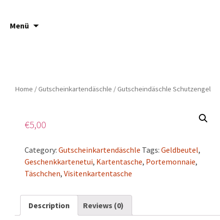
Springe
Suche
Häsch ä Däsch
Menü
zum
nach:
Inhalt
Home
/
Gutscheinkartendäschle
/ Gutscheindäschle Schutzengel
€
5,00
Category:
Gutscheinkartendäschle
Tags:
Geldbeutel
,
Geschenkkartenetui
,
Kartentasche
,
Portemonnaie
,
Täschchen
,
Visitenkartentasche
Description
Reviews (0)