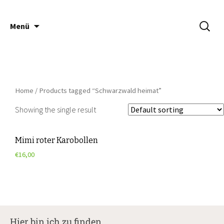
Springe
Suche
Häsch ä Däsch
Menü
zum
nach:
Inhalt
Home
/ Products tagged “Schwarzwald heimat”
Showing the single result
Mimi roter Karobollen
€
16,00
Hier bin ich zu finden…