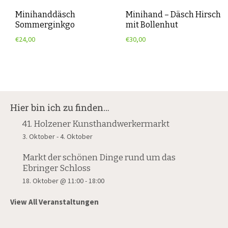
Minihanddäsch
Minihand – Däsch Hirsch
Sommerginkgo
mit Bollenhut
€
24,00
€
30,00
Hier bin ich zu finden…
41. Holzener Kunsthandwerkermarkt
3. Oktober
-
4. Oktober
Markt der schönen Dinge rund um das
Ebringer Schloss
18. Oktober @ 11:00
-
18:00
View All Veranstaltungen