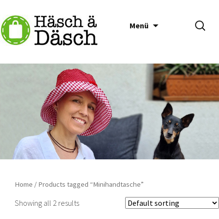
Springe
Suche
Häsch ä Däsch
Menü
zum
nach:
Inhalt
Home
/ Products tagged “Minihandtasche”
Showing all 2 results