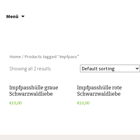
Springe
Suche
Häsch ä Däsch
Menü
zum
nach:
Inhalt
Home
/ Products tagged “Impfpass”
Showing all 2 results
Impfpasshülle graue
Impfpasshülle rote
Schwarzwaldliebe
Schwarzwaldliebe
€
10,00
€
10,00