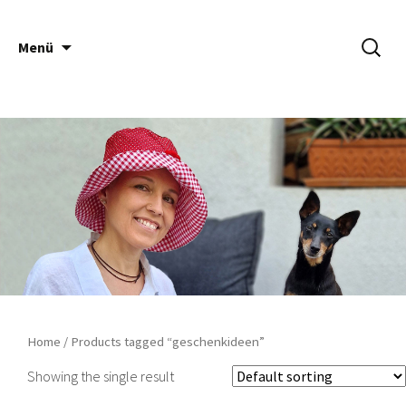
Springe
Suche
Häsch ä Däsch
Menü
zum
nach:
Inhalt
Home
/ Products tagged “geschenkideen”
Showing the single result