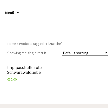
Springe
Suche
Häsch ä Däsch
Menü
zum
nach:
Inhalt
Home
/ Products tagged “Filztasche”
Showing the single result
Impfpasshülle rote
Schwarzwaldliebe
€
10,00