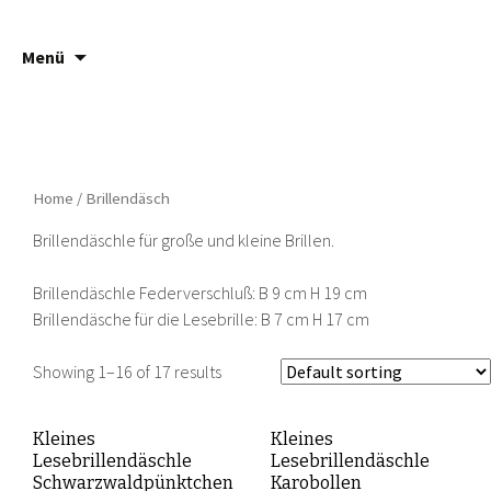
Springe
Suche
Häsch ä Däsch
Menü
zum
nach:
Inhalt
Home
/ Brillendäsch
Brillendäschle für große und kleine Brillen.
Brillendäschle Federverschluß: B 9 cm H 19 cm
Brillendäsche für die Lesebrille: B 7 cm H 17 cm
Showing 1–16 of 17 results
Kleines
Kleines
Lesebrillendäschle
Lesebrillendäschle
Schwarzwaldpünktchen
Karobollen